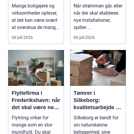
danske boliger
Mange boligejere og
Når strømmen går, eller
virksomheder oplever,
når der skal etableres
at det kan være svært
nye installationer,
at overskue de mange
spiller ...
gul...
06 juli 2026
06 juli 2026
Flyttefirma i
Tømrer i
Frederikshavn: når
Silkeborg:
det skal være nemt
kvalitetsarbejde til
at komme videre
overkommelige
Flytning virker for
Silkeborg er kendt for
priser
mange som en stor
sin naturskønne
mundfuld. Du skal
beliggenhed, sine