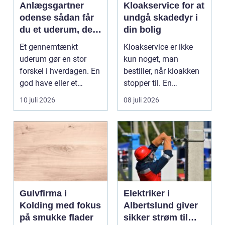
Anlægsgartner
Kloakservice for at
odense sådan får
undgå skadedyr i
du et uderum, der
din bolig
holder i mange år
Et gennemtænkt
Kloakservice er ikke
uderum gør en stor
kun noget, man
forskel i hverdagen. En
bestiller, når kloakken
god have eller et
stopper til. En
velplejet fællesareal
systematisk gennem...
10 juli 2026
08 juli 2026
gi...
Gulvfirma i
Elektriker i
Kolding med fokus
Albertslund giver
på smukke flader
sikker strøm til