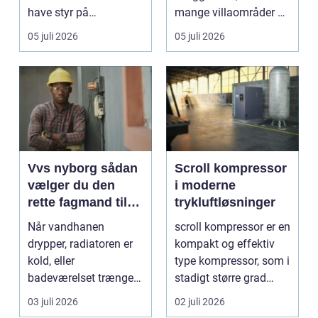
have styr på
mange villaområder og
nedpakning, tunge
en bland...
05 juli 2026
05 juli 2026
l&oslas...
Vvs nyborg sådan
Scroll kompressor
vælger du den
i moderne
rette fagmand til
trykluftløsninger
opgaven
Når vandhanen
scroll kompressor er en
drypper, radiatoren er
kompakt og effektiv
kold, eller
type kompressor, som i
badeværelset trænger
stadigt større grad
til en gennemgribende
vælges til an...
03 juli 2026
02 juli 2026
renoveri...