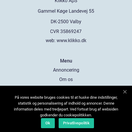
web:
www.klikko.dk
Menu
Annoncering
Om os
Cookies
På vores website bruges cookies til at huske dine indstillinger,
Kontakt os
statistik og personalisering af indhold og annoncer. Denne
Sitemap
information deles med tredjepart. Ved fortsat brug af websiden
godkender du cookiepolitikken.
Ok
Privatlivspolitik