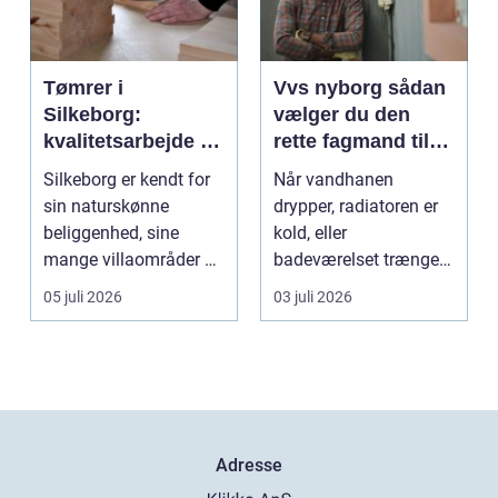
Tømrer i
Vvs nyborg sådan
Silkeborg:
vælger du den
kvalitetsarbejde til
rette fagmand til
overkommelige
opgaven
Silkeborg er kendt for
Når vandhanen
priser
sin naturskønne
drypper, radiatoren er
beliggenhed, sine
kold, eller
mange villaområder og
badeværelset trænger
en bland...
til en gennemgribende
05 juli 2026
03 juli 2026
renoveri...
Adresse