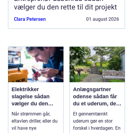
vælger du den rette til dit projekt
Clara Petersen
01 august 2026
Elektrikker
Anlægsgartner
slagelse sådan
odense sådan får
vælger du den
du et uderum, der
rigtige elektriker til
holder i mange år
Når strømmen går,
Et gennemtænkt
opgaven
eltavlen driller, eller du
uderum gør en stor
vil have nye
forskel i hverdagen. En