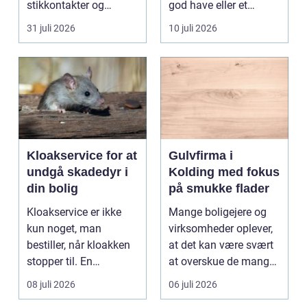
stikkontakter og
god have eller et
belysning, er en dygtig
velplejet fællesareal
31 juli 2026
10 juli 2026
e...
gi...
Kloakservice for at
Gulvfirma i
undgå skadedyr i
Kolding med fokus
din bolig
på smukke flader
Kloakservice er ikke
Mange boligejere og
kun noget, man
virksomheder oplever,
bestiller, når kloakken
at det kan være svært
stopper til. En
at overskue de mange
systematisk gennem...
gul...
08 juli 2026
06 juli 2026