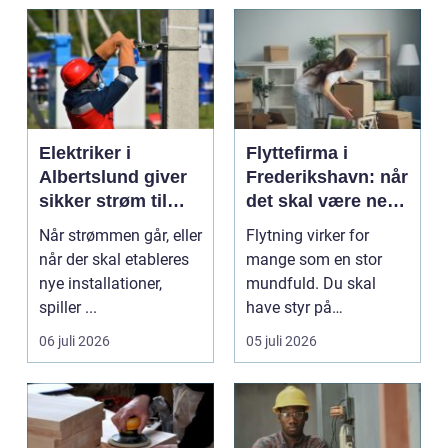
Elektriker i
Flyttefirma i
Albertslund giver
Frederikshavn: når
sikker strøm til
det skal være nemt
danske boliger
at komme videre
Når strømmen går, eller
Flytning virker for
når der skal etableres
mange som en stor
nye installationer,
mundfuld. Du skal
spiller ...
have styr på
nedpakning, tunge
06 juli 2026
05 juli 2026
l&oslas...