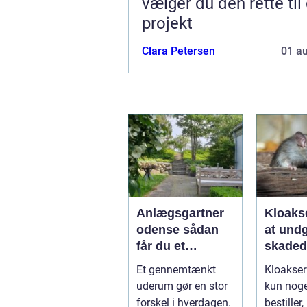
vælger du den rette til 
projekt
Clara Petersen
01 a
Anlægsgartner
Kloakse
odense sådan
at und
får du et
skadedy
uderum, der
bolig
Et gennemtænkt
Kloakser
holder i mange
uderum gør en stor
kun nog
år
forskel i hverdagen.
bestiller,