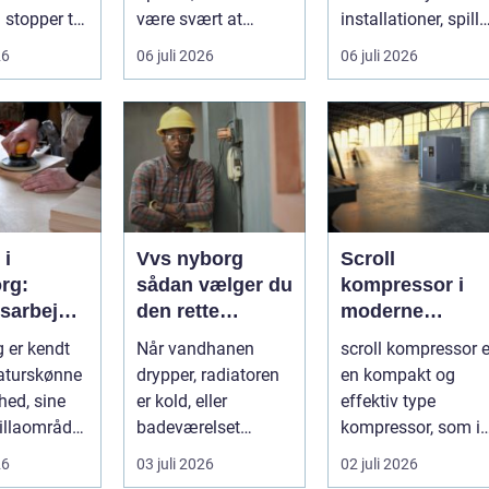
stopper til.
være svært at
installationer, spille
matisk
overskue de mange
...
26
06 juli 2026
06 juli 2026
.
gul...
 i
Vvs nyborg
Scroll
rg:
sådan vælger du
kompressor i
tsarbejde
den rette
moderne
fagmand til
trykluftløsninge
g er kendt
Når vandhanen
scroll kompressor e
mmelige
opgaven
naturskønne
drypper, radiatoren
en kompakt og
hed, sine
er kold, eller
effektiv type
illaområder
badeværelset
kompressor, som i
nd...
trænger til en
stadigt større grad
26
03 juli 2026
02 juli 2026
gennemgribende
vælges til an...