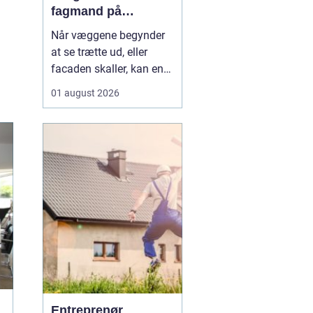
fagmand på
bornholm
Når væggene begynder
at se trætte ud, eller
facaden skaller, kan en
dygtig maler gøre en
01 august 2026
enorm forskel. Mange
husejere på Bornholm
står jævnligt med
spørgsmålet: Skal vi selv
i gang med penslen, eller
skal vi få professionel
hjælp? Særligt i Rønne,
h...
Entreprenør