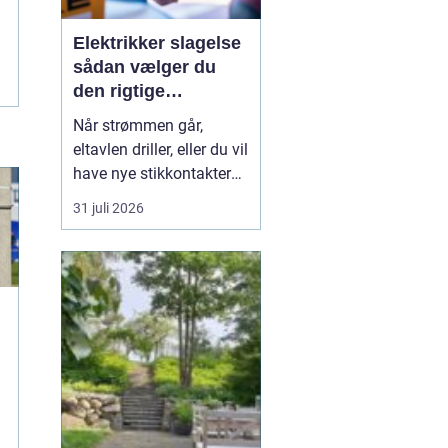
Elektrikker slagelse
sådan vælger du
den rigtige
elektriker til
Når strømmen går,
opgaven
eltavlen driller, eller du vil
have nye stikkontakter
og belysning, er en
31 juli 2026
dygtig elektriker
afgørende for både
sikkerhed og komfort. I
og omkring Slagelse
findes der mange el-
firmaer, og valget kan
virke uoverskueligt.
e
Hvordan sikre...