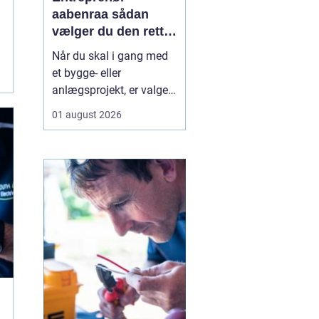
aabenraa sådan
vælger du den rette
til dit projekt
Når du skal i gang med
et bygge- eller
anlægsprojekt, er valget
af entreprenør en af de
01 august 2026
vigtigste beslutninger. En
dygtig entreprenør kan
spare dig både tid, penge
og bekymringer, mens et
dårligt valg let ender i
forsinkelser,
ekstraregninger og
ueni...