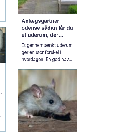
r
Anlægsgartner
odense sådan får du
et uderum, der
holder i mange år
Et gennemtænkt uderum
gør en stor forskel i
hverdagen. En god have
eller et velplejet
fællesareal giver ro i
hovedet, plads til
fællesskab og bedre
r
r
rammer for både
mennesker og natur.
Mange i og omkring
Odense vælger derfor en
professionel
10 juli 2026