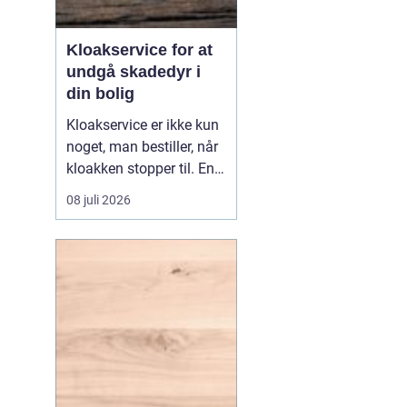
Kloakservice for at
undgå skadedyr i
din bolig
Kloakservice er ikke kun
noget, man bestiller, når
kloakken stopper til. En
systematisk
08 juli 2026
gennemgang af
anlægget kan afsløre
små fejl i god tid, så de
ikke udvikler sig til større
skader. Med en grundig
tilgang, do...