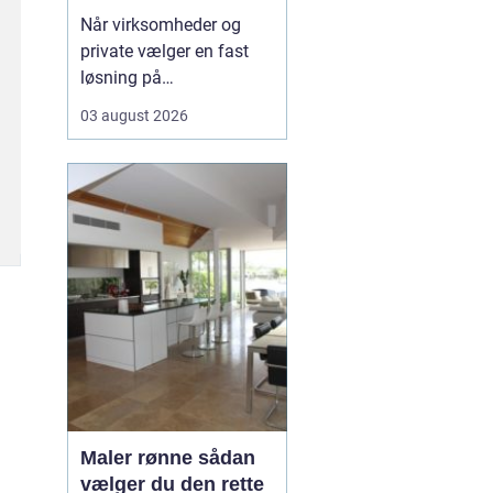
rundt
Når virksomheder og
private vælger en fast
løsning på
vinduespudsning, får de
03 august 2026
både mere dagslys, et
skarpere
førstehåndsindtryk og
mindre praktisk bøvl i
hverdagen. Mange i
området v&aeli...
Maler rønne sådan
vælger du den rette