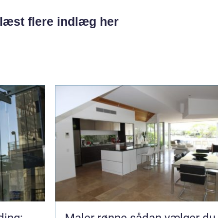
læst flere indlæg her
ding:
Maler rønne sådan vælger du