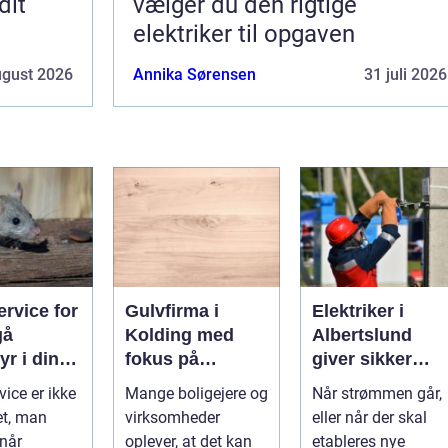
dit
vælger du den rigtige
elektriker til opgaven
ugust 2026
Annika Sørensen
31 juli 2026
rvice for
Gulvfirma i
Elektriker i
gå
Kolding med
Albertslund
r i din
fokus på
giver sikker
smukke flader
strøm til dansk
vice er ikke
Mange boligejere og
Når strømmen går,
boliger
et, man
virksomheder
eller når der skal
 når
oplever, at det kan
etableres nye