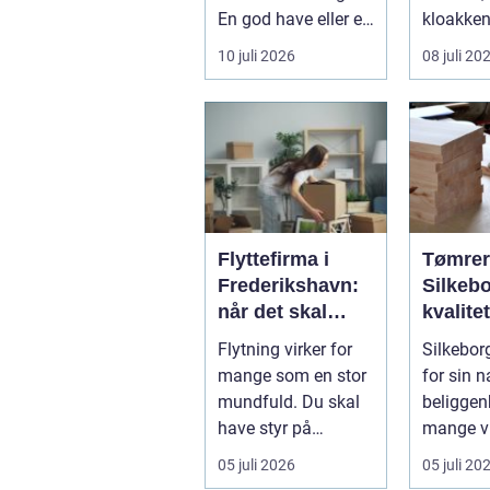
En god have eller et
kloakken 
velplejet fællesareal
En syste
10 juli 2026
08 juli 20
gi...
gennem..
Flyttefirma i
Tømrer
Frederikshavn:
Silkebo
når det skal
kvalite
være nemt at
til
Flytning virker for
Silkebor
komme videre
overko
mange som en stor
for sin 
priser
mundfuld. Du skal
beliggen
have styr på
mange v
nedpakning, tunge
og en bla
05 juli 2026
05 juli 20
l&oslas...