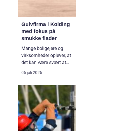
Gulvfirma i Kolding
med fokus på
smukke flader
Mange boligejere og
virksomheder oplever, at
det kan være svært at
overskue de mange
06 juli 2026
gulvtyper, priser og
løsninger. Valget handler
ikke kun om udseende,
men også om rengøring,
slidstyrke, akustik og
økonomi. De...