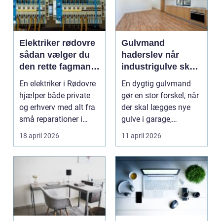
Elektriker rødovre
Gulvmand
sådan vælger du
haderslev når
den rette fagmand
industrigulve skal
til din el-opgave
være stærke,
En elektriker i Rødovre
En dygtig gulvmand
praktiske og pæne
hjælper både private
gør en stor forskel, når
og erhverv med alt fra
der skal lægges nye
små reparationer i
gulve i garage,
boligen til s...
værksted, lager elle...
18 april 2026
11 april 2026