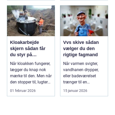
Kloakarbejde
Vvs skive sådan
skjern sådan får
vælger du den
du styr på
rigtige fagmand
kloakken
Når kloakken fungerer,
Når varmen svigter,
lægger du knap nok
vandhanen drypper,
mærke til den. Men når
eller badeværelset
den stopper til, lugter
trænger til en
eller overs...
gennemgribende
01 februar 2026
15 januar 2026
renovering, ...