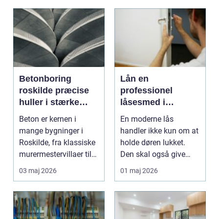
Betonboring
Lån en
roskilde præcise
professionel
huller i stærke
låsesmed i
konstruktioner
nykøbing mors og
Beton er kernen i
En moderne lås
få ro i hverdagen
mange bygninger i
handler ikke kun om at
Roskilde, fra klassiske
holde døren lukket.
murermestervillaer til
Den skal også give
nyere etagebygger...
tryghed, passe til
03 maj 2026
01 maj 2026
hver...