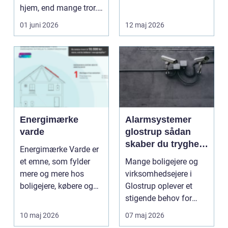
hjem, end mange tror.
tryghed, struktur og
Malerarbejd...
mind...
01 juni 2026
12 maj 2026
Energimærke
Alarmsystemer
varde
glostrup sådan
skaber du tryghed
Energimærke Varde er
i hverdagen
et emne, som fylder
Mange boligejere og
mere og mere hos
virksomhedsejere i
boligejere, købere og
Glostrup oplever et
udlejere i området. ...
stigende behov for
sikkerhed. Flere vil s...
10 maj 2026
07 maj 2026