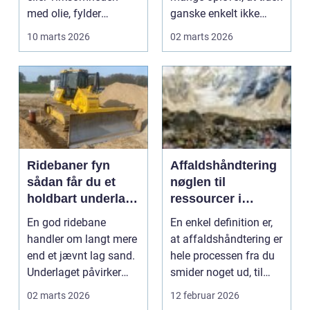
med olie, fylder
ganske enkelt ikke
udgifterne hurtigt
rækker. Arbejde, f...
10 marts 2026
02 marts 2026
meget i b...
Ridebaner fyn
Affaldshåndtering
sådan får du et
nøglen til
holdbart underlag
ressourcer i
året rundt
kredsløb
En god ridebane
En enkel definition er,
handler om langt mere
at affaldshåndtering er
end et jævnt lag sand.
hele processen fra du
Underlaget påvirker
smider noget ud, til
både hestens holdba...
materiale...
02 marts 2026
12 februar 2026