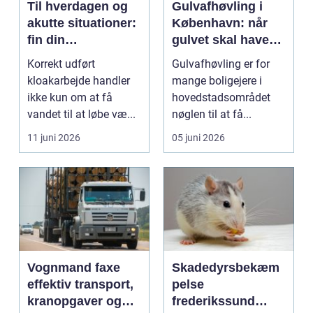
Til hverdagen og
Gulvafhøvling i
akutte situationer:
København: når
fin din
gulvet skal have
kloakmester i
den helt store tur
Korrekt udført
Gulvafhøvling er for
Kolding
kloakarbejde handler
mange boligejere i
ikke kun om at få
hovedstadsområdet
vandet til at løbe væ...
nøglen til at få...
11 juni 2026
05 juni 2026
Vognmand faxe
Skadedyrsbekæm
effektiv transport,
pelse
kranopgaver og
frederikssund