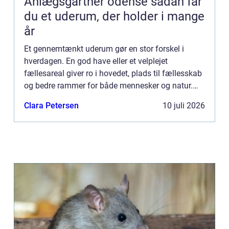
Anlægsgartner odense sådan får
du et uderum, der holder i mange
år
Et gennemtænkt uderum gør en stor forskel i
hverdagen. En god have eller et velplejet
fællesareal giver ro i hovedet, plads til fællesskab
og bedre rammer for både mennesker og natur.
Mange i og omkring Odense vælger derfor en
Clara Petersen
10 juli 2026
professionel anlægsgart...