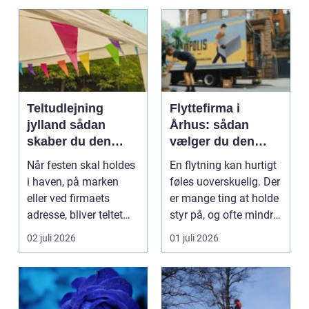
Teltudlejning
Flyttefirma i
jylland sådan
Århus: sådan
skaber du den
vælger du den
perfekte ramme
rigtige hjælp til
Når festen skal holdes
En flytning kan hurtigt
om festen
flytningen
i haven, på marken
føles uoverskuelig. Der
eller ved firmaets
er mange ting at holde
adresse, bliver teltet
styr på, og ofte mindre
hurtigt selve om...
tid, ...
02 juli 2026
01 juli 2026