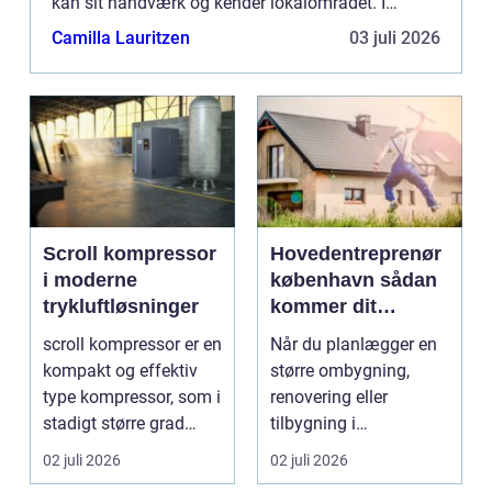
kan sit håndværk og kender lokalområdet. I
Nyborg og omegn findes der flere dygtige VVS-
Camilla Lauritzen
03 juli 2026
firmaer, som hjælper ...
Scroll kompressor
Hovedentreprenør
i moderne
københavn sådan
trykluftløsninger
kommer dit
byggeprojekt
scroll kompressor er en
Når du planlægger en
sikkert i mål
kompakt og effektiv
større ombygning,
type kompressor, som i
renovering eller
stadigt større grad
tilbygning i
vælges til an...
hovedstaden, kan
02 juli 2026
02 juli 2026
valget af sama...