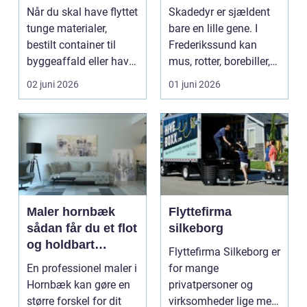
levering til hele
sådan holder du
Når du skal have flyttet
Skadedyr er sjældent
landet
hjem og
tunge materialer,
bare en lille gene. I
virksomhed fri for
bestilt container til
Frederikssund kan
uønskede gæster
byggeaffald eller have
mus, rotter, borebiller,
leveret sand...
mår, myrer, væ...
02 juni 2026
01 juni 2026
Maler hornbæk
Flyttefirma
sådan får du et flot
silkeborg
og holdbart
Flyttefirma Silkeborg er
resultat
En professionel maler i
for mange
Hornbæk kan gøre en
privatpersoner og
større forskel for dit
virksomheder lige med