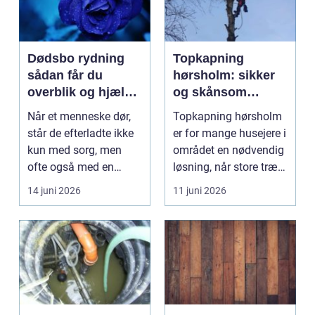
Dødsbo rydning
Topkapning
sådan får du
hørsholm: sikker
overblik og hjælp i
og skånsom
en svær tid
fældning af store
Når et menneske dør,
Topkapning hørsholm
træer
står de efterladte ikke
er for mange husejere i
kun med sorg, men
området en nødvendig
ofte også med en
løsning, når store træer
praktisk opgave: bol...
skaber utr...
14 juni 2026
11 juni 2026