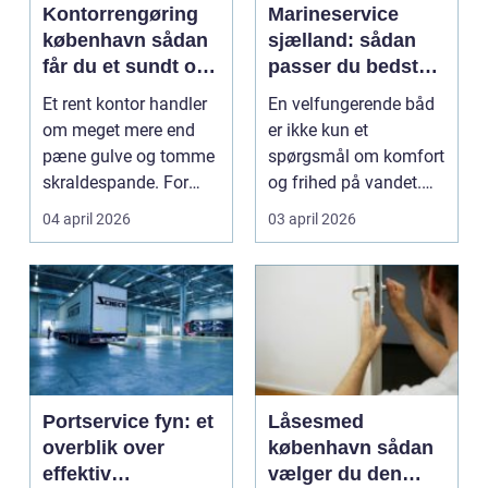
Kontorrengøring
Marineservice
københavn sådan
sjælland: sådan
får du et sundt og
passer du bedst
effektivt
på din båd
Et rent kontor handler
En velfungerende båd
arbejdsmiljø
om meget mere end
er ikke kun et
pæne gulve og tomme
spørgsmål om komfort
skraldespande. For
og frihed på vandet.
mange virksomheder
Det handler også om
04 april 2026
03 april 2026
i...
si...
Portservice fyn: et
Låsesmed
overblik over
københavn sådan
effektiv
vælger du den