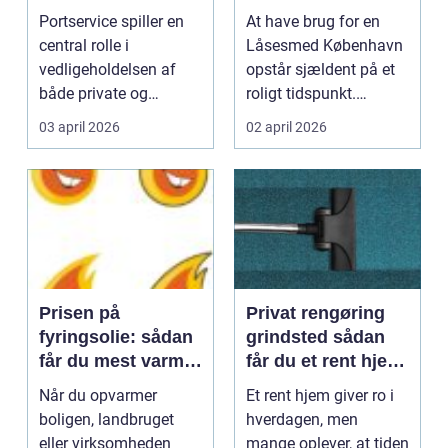
vedligeholdelse og
rigtige hjælp
Portservice spiller en
At have brug for en
reparation
central rolle i
Låsesmed København
vedligeholdelsen af
opstår sjældent på et
både private og
roligt tidspunkt.
erhvervsmæssige
Nøglen knækker i
03 april 2026
02 april 2026
ejendomme...
låse...
Prisen på
Privat rengøring
fyringsolie: sådan
grindsted sådan
får du mest varme
får du et rent hjem
for pengene
uden stress
Når du opvarmer
Et rent hjem giver ro i
boligen, landbruget
hverdagen, men
eller virksomheden
mange oplever, at tiden