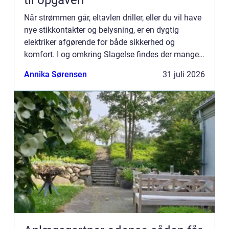
til opgaven
Når strømmen går, eltavlen driller, eller du vil have
nye stikkontakter og belysning, er en dygtig
elektriker afgørende for både sikkerhed og
komfort. I og omkring Slagelse findes der mange
el-firmaer, og valget kan virke uoverskueligt.
Annika Sørensen
31 juli 2026
Hvordan sikre...